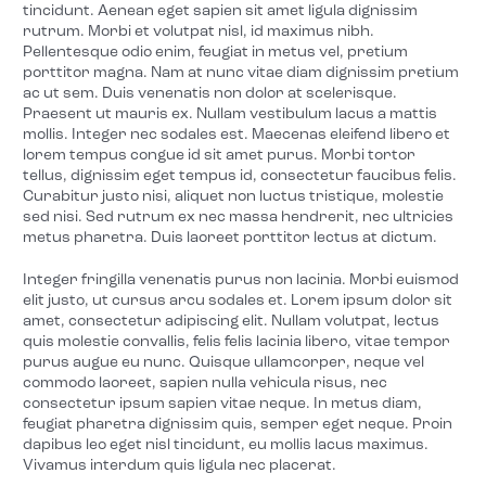
tincidunt. Aenean eget sapien sit amet ligula dignissim
rutrum. Morbi et volutpat nisl, id maximus nibh.
Pellentesque odio enim, feugiat in metus vel, pretium
porttitor magna. Nam at nunc vitae diam dignissim pretium
ac ut sem. Duis venenatis non dolor at scelerisque.
Praesent ut mauris ex. Nullam vestibulum lacus a mattis
mollis. Integer nec sodales est. Maecenas eleifend libero et
lorem tempus congue id sit amet purus. Morbi tortor
tellus, dignissim eget tempus id, consectetur faucibus felis.
Curabitur justo nisi, aliquet non luctus tristique, molestie
sed nisi. Sed rutrum ex nec massa hendrerit, nec ultricies
metus pharetra. Duis laoreet porttitor lectus at dictum.
Integer fringilla venenatis purus non lacinia. Morbi euismod
elit justo, ut cursus arcu sodales et. Lorem ipsum dolor sit
amet, consectetur adipiscing elit. Nullam volutpat, lectus
quis molestie convallis, felis felis lacinia libero, vitae tempor
purus augue eu nunc. Quisque ullamcorper, neque vel
commodo laoreet, sapien nulla vehicula risus, nec
consectetur ipsum sapien vitae neque. In metus diam,
feugiat pharetra dignissim quis, semper eget neque. Proin
dapibus leo eget nisl tincidunt, eu mollis lacus maximus.
Vivamus interdum quis ligula nec placerat.