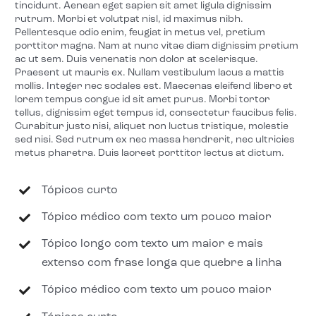
tincidunt. Aenean eget sapien sit amet ligula dignissim
rutrum. Morbi et volutpat nisl, id maximus nibh.
Pellentesque odio enim, feugiat in metus vel, pretium
porttitor magna. Nam at nunc vitae diam dignissim pretium
ac ut sem. Duis venenatis non dolor at scelerisque.
Praesent ut mauris ex. Nullam vestibulum lacus a mattis
mollis. Integer nec sodales est. Maecenas eleifend libero et
lorem tempus congue id sit amet purus. Morbi tortor
tellus, dignissim eget tempus id, consectetur faucibus felis.
Curabitur justo nisi, aliquet non luctus tristique, molestie
sed nisi. Sed rutrum ex nec massa hendrerit, nec ultricies
metus pharetra. Duis laoreet porttitor lectus at dictum.
Tópicos curto
Tópico médico com texto um pouco maior
Tópico longo com texto um maior e mais
extenso com frase longa que quebre a linha
Tópico médico com texto um pouco maior