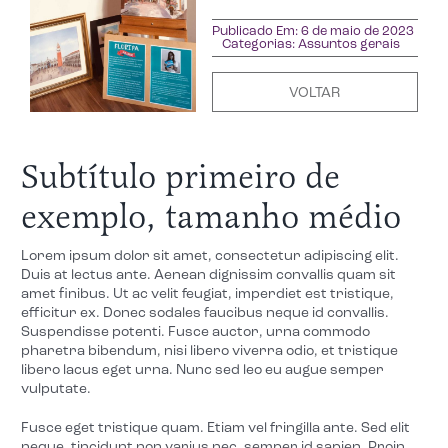
Publicado Em: 6 de maio de 2023
Categorias:
Assuntos gerais
VOLTAR
Subtítulo primeiro de
exemplo, tamanho médio
Lorem ipsum dolor sit amet, consectetur adipiscing elit.
Duis at lectus ante. Aenean dignissim convallis quam sit
amet finibus. Ut ac velit feugiat, imperdiet est tristique,
efficitur ex. Donec sodales faucibus neque id convallis.
Suspendisse potenti. Fusce auctor, urna commodo
pharetra bibendum, nisi libero viverra odio, et tristique
libero lacus eget urna. Nunc sed leo eu augue semper
vulputate.
Fusce eget tristique quam. Etiam vel fringilla ante. Sed elit
neque, tincidunt non varius nec, semper id sapien. Proin