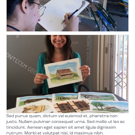
Sed purus quam, dictum vel euismod et, pharetra non
justo. Nullam pulvinar consequat urna. Sed mollis ut leo ac
tincidunt. Aenean eget sapien sit amet ligula dignissim
rutrum. Morbi et volutpat nisl, id maximus nibh.