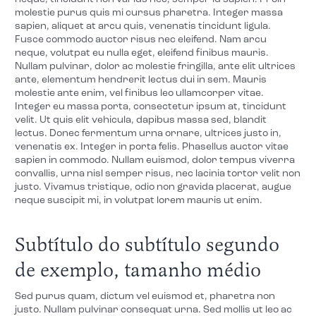
molestie purus quis mi cursus pharetra. Integer massa
sapien, aliquet at arcu quis, venenatis tincidunt ligula.
Fusce commodo auctor risus nec eleifend. Nam arcu
neque, volutpat eu nulla eget, eleifend finibus mauris.
Nullam pulvinar, dolor ac molestie fringilla, ante elit ultrices
ante, elementum hendrerit lectus dui in sem. Mauris
molestie ante enim, vel finibus leo ullamcorper vitae.
Integer eu massa porta, consectetur ipsum at, tincidunt
velit. Ut quis elit vehicula, dapibus massa sed, blandit
lectus. Donec fermentum urna ornare, ultrices justo in,
venenatis ex. Integer in porta felis. Phasellus auctor vitae
sapien in commodo. Nullam euismod, dolor tempus viverra
convallis, urna nisl semper risus, nec lacinia tortor velit non
justo. Vivamus tristique, odio non gravida placerat, augue
neque suscipit mi, in volutpat lorem mauris ut enim.
Subtítulo do subtítulo segundo
de exemplo, tamanho médio
Sed purus quam, dictum vel euismod et, pharetra non
justo. Nullam pulvinar consequat urna. Sed mollis ut leo ac