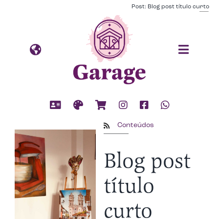
Ir
Post: Blog post título curto
para
o
conteúdo
Conteúdos
Blog post
título
curto