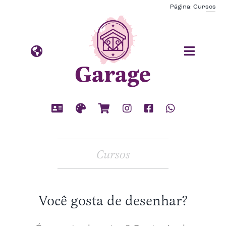
Ir
Página: Cursos
para
o
conteúdo
Cursos
Você gosta de desenhar?